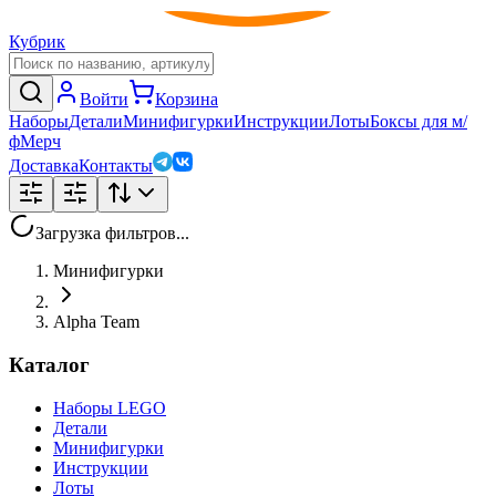
Кубрик
Войти
Корзина
Наборы
Детали
Минифигурки
Инструкции
Лоты
Боксы для м/
ф
Мерч
Доставка
Контакты
Загрузка фильтров...
Минифигурки
Alpha Team
Каталог
Наборы LEGO
Детали
Минифигурки
Инструкции
Лоты