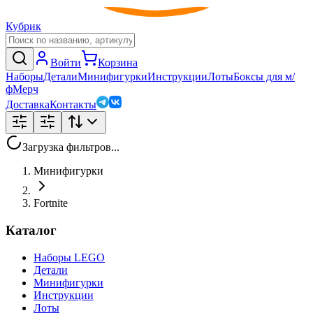
Кубрик
Войти
Корзина
Наборы
Детали
Минифигурки
Инструкции
Лоты
Боксы для м/
ф
Мерч
Доставка
Контакты
Загрузка фильтров...
Минифигурки
Fortnite
Каталог
Наборы LEGO
Детали
Минифигурки
Инструкции
Лоты