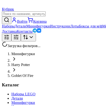
Кубрик
Войти
Корзина
Наборы
Детали
Минифигурки
Инструкции
Лоты
Боксы для м/ф
М
Доставка
Контакты
Загрузка фильтров...
Минифигурки
Harry Potter
Goblet Of Fire
Каталог
Наборы LEGO
Детали
Минифигурки