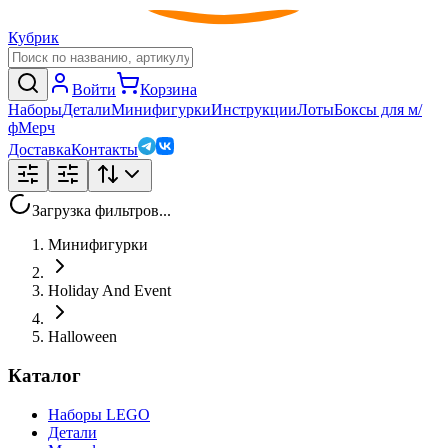
Кубрик
Войти
Корзина
Наборы
Детали
Минифигурки
Инструкции
Лоты
Боксы для м/
ф
Мерч
Доставка
Контакты
Загрузка фильтров...
Минифигурки
Holiday And Event
Halloween
Каталог
Наборы LEGO
Детали