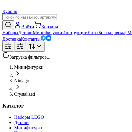
Кубрик
Войти
Корзина
Наборы
Детали
Минифигурки
Инструкции
Лоты
Боксы для м/ф
М
Доставка
Контакты
Загрузка фильтров...
Минифигурки
Ninjago
Crystalized
Каталог
Наборы LEGO
Детали
Минифигурки