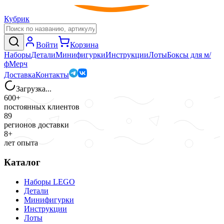
Кубрик
Войти
Корзина
Наборы
Детали
Минифигурки
Инструкции
Лоты
Боксы для м/
ф
Мерч
Доставка
Контакты
Загрузка...
600+
постоянных клиентов
89
регионов доставки
8+
лет опыта
Каталог
Наборы LEGO
Детали
Минифигурки
Инструкции
Лоты