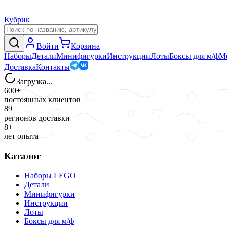
Кубрик
Войти
Корзина
Наборы
Детали
Минифигурки
Инструкции
Лоты
Боксы для м/ф
М
Доставка
Контакты
Загрузка...
600+
постоянных клиентов
89
регионов доставки
8+
лет опыта
Каталог
Наборы LEGO
Детали
Минифигурки
Инструкции
Лоты
Боксы для м/ф