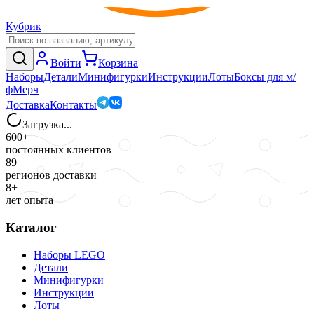
Кубрик
Войти
Корзина
Наборы
Детали
Минифигурки
Инструкции
Лоты
Боксы для м/
ф
Мерч
Доставка
Контакты
Загрузка...
600+
постоянных клиентов
89
регионов доставки
8+
лет опыта
Каталог
Наборы LEGO
Детали
Минифигурки
Инструкции
Лоты