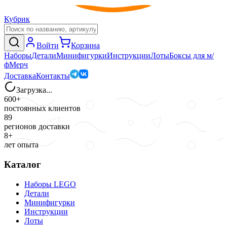
Кубрик
Войти
Корзина
Наборы
Детали
Минифигурки
Инструкции
Лоты
Боксы для м/
ф
Мерч
Доставка
Контакты
Загрузка...
600+
постоянных клиентов
89
регионов доставки
8+
лет опыта
Каталог
Наборы LEGO
Детали
Минифигурки
Инструкции
Лоты