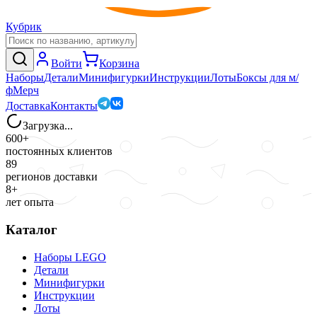
Кубрик
Войти
Корзина
Наборы
Детали
Минифигурки
Инструкции
Лоты
Боксы для м/
ф
Мерч
Доставка
Контакты
Загрузка...
600+
постоянных клиентов
89
регионов доставки
8+
лет опыта
Каталог
Наборы LEGO
Детали
Минифигурки
Инструкции
Лоты