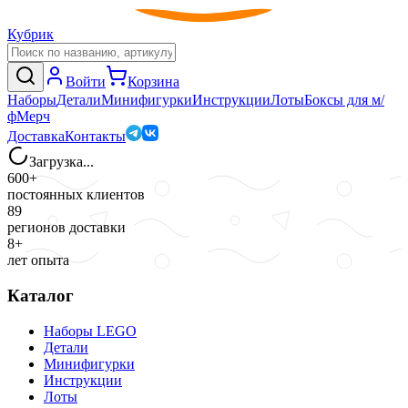
Кубрик
Войти
Корзина
Наборы
Детали
Минифигурки
Инструкции
Лоты
Боксы для м/
ф
Мерч
Доставка
Контакты
Загрузка...
600+
постоянных клиентов
89
регионов доставки
8+
лет опыта
Каталог
Наборы LEGO
Детали
Минифигурки
Инструкции
Лоты