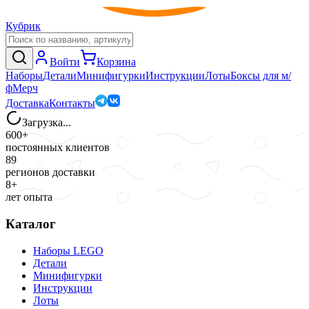
Кубрик
Войти
Корзина
Наборы
Детали
Минифигурки
Инструкции
Лоты
Боксы для м/
ф
Мерч
Доставка
Контакты
Загрузка...
600+
постоянных клиентов
89
регионов доставки
8+
лет опыта
Каталог
Наборы LEGO
Детали
Минифигурки
Инструкции
Лоты