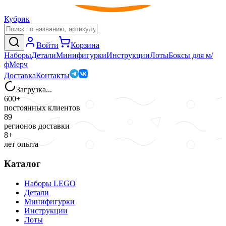
Кубрик
Войти
Корзина
Наборы
Детали
Минифигурки
Инструкции
Лоты
Боксы для м/
ф
Мерч
Доставка
Контакты
Загрузка...
600+
постоянных клиентов
89
регионов доставки
8+
лет опыта
Каталог
Наборы LEGO
Детали
Минифигурки
Инструкции
Лоты