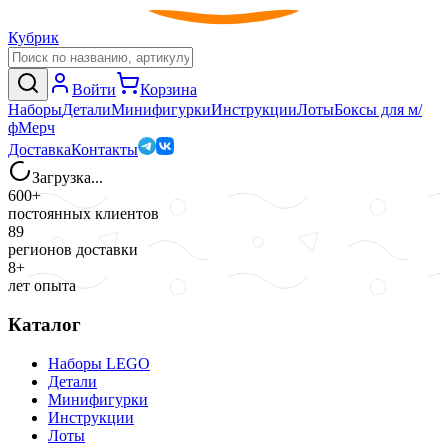
Кубрик
Войти
Корзина
Наборы
Детали
Минифигурки
Инструкции
Лоты
Боксы для м/
ф
Мерч
Доставка
Контакты
Загрузка...
600+
постоянных клиентов
89
регионов доставки
8+
лет опыта
Каталог
Наборы LEGO
Детали
Минифигурки
Инструкции
Лоты