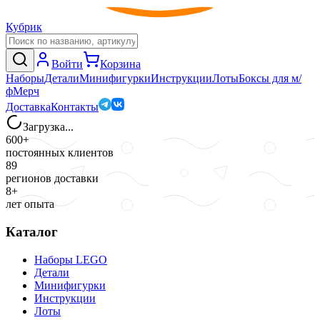
Кубрик
Войти
Корзина
Наборы
Детали
Минифигурки
Инструкции
Лоты
Боксы для м/
ф
Мерч
Доставка
Контакты
Загрузка...
600+
постоянных клиентов
89
регионов доставки
8+
лет опыта
Каталог
Наборы LEGO
Детали
Минифигурки
Инструкции
Лоты