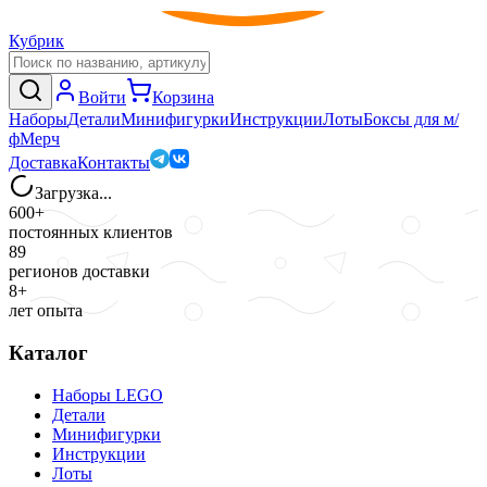
Кубрик
Войти
Корзина
Наборы
Детали
Минифигурки
Инструкции
Лоты
Боксы для м/
ф
Мерч
Доставка
Контакты
Загрузка...
600+
постоянных клиентов
89
регионов доставки
8+
лет опыта
Каталог
Наборы LEGO
Детали
Минифигурки
Инструкции
Лоты