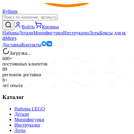
Кубрик
Войти
Корзина
Наборы
Детали
Минифигурки
Инструкции
Лоты
Боксы для м/
ф
Мерч
Доставка
Контакты
Загрузка...
600+
постоянных клиентов
89
регионов доставки
8+
лет опыта
Каталог
Наборы LEGO
Детали
Минифигурки
Инструкции
Лоты