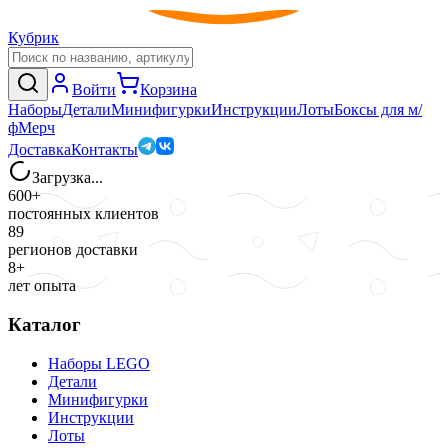
Кубрик
Войти
Корзина
Наборы
Детали
Минифигурки
Инструкции
Лоты
Боксы для м/
ф
Мерч
Доставка
Контакты
Загрузка...
600+
постоянных клиентов
89
регионов доставки
8+
лет опыта
Каталог
Наборы LEGO
Детали
Минифигурки
Инструкции
Лоты