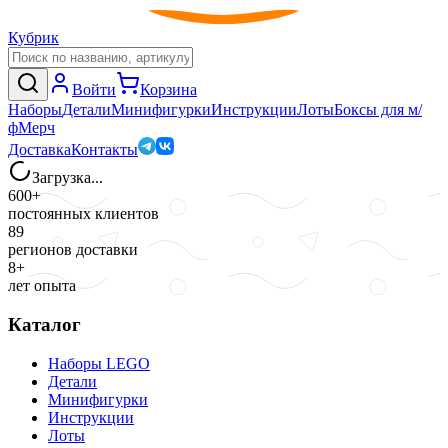
Кубрик
Войти
Корзина
Наборы
Детали
Минифигурки
Инструкции
Лоты
Боксы для м/
ф
Мерч
Доставка
Контакты
Загрузка...
600+
постоянных клиентов
89
регионов доставки
8+
лет опыта
Каталог
Наборы LEGO
Детали
Минифигурки
Инструкции
Лоты