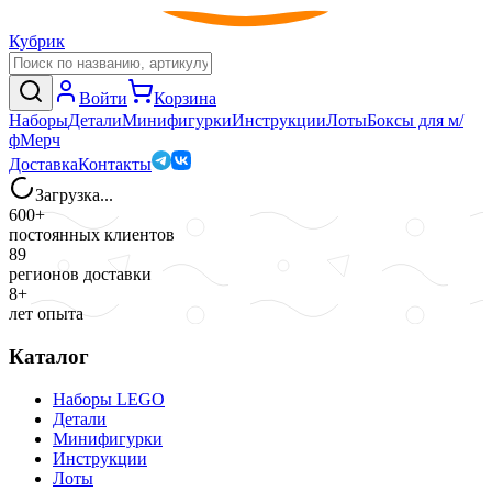
Кубрик
Войти
Корзина
Наборы
Детали
Минифигурки
Инструкции
Лоты
Боксы для м/
ф
Мерч
Доставка
Контакты
Загрузка...
600+
постоянных клиентов
89
регионов доставки
8+
лет опыта
Каталог
Наборы LEGO
Детали
Минифигурки
Инструкции
Лоты