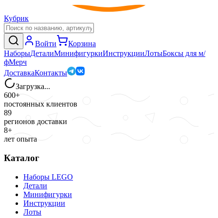
Кубрик
Войти
Корзина
Наборы
Детали
Минифигурки
Инструкции
Лоты
Боксы для м/
ф
Мерч
Доставка
Контакты
Загрузка...
600+
постоянных клиентов
89
регионов доставки
8+
лет опыта
Каталог
Наборы LEGO
Детали
Минифигурки
Инструкции
Лоты