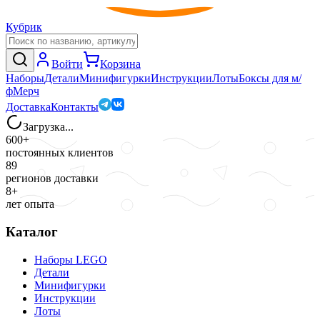
Кубрик
Войти
Корзина
Наборы
Детали
Минифигурки
Инструкции
Лоты
Боксы для м/
ф
Мерч
Доставка
Контакты
Загрузка...
600+
постоянных клиентов
89
регионов доставки
8+
лет опыта
Каталог
Наборы LEGO
Детали
Минифигурки
Инструкции
Лоты