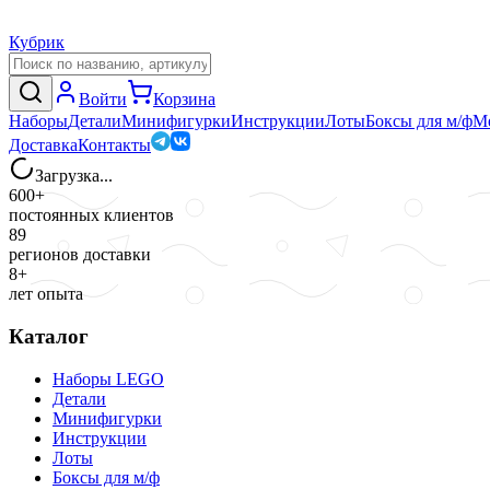
Кубрик
Войти
Корзина
Наборы
Детали
Минифигурки
Инструкции
Лоты
Боксы для м/ф
М
Доставка
Контакты
Загрузка...
600+
постоянных клиентов
89
регионов доставки
8+
лет опыта
Каталог
Наборы LEGO
Детали
Минифигурки
Инструкции
Лоты
Боксы для м/ф