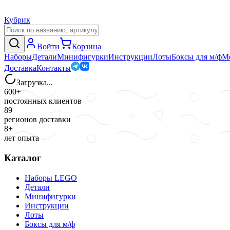
Кубрик
Войти
Корзина
Наборы
Детали
Минифигурки
Инструкции
Лоты
Боксы для м/ф
М
Доставка
Контакты
Загрузка...
600+
постоянных клиентов
89
регионов доставки
8+
лет опыта
Каталог
Наборы LEGO
Детали
Минифигурки
Инструкции
Лоты
Боксы для м/ф