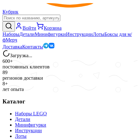
Кубрик
Войти
Корзина
Наборы
Детали
Минифигурки
Инструкции
Лоты
Боксы для м/
ф
Мерч
Доставка
Контакты
Загрузка...
600+
постоянных клиентов
89
регионов доставки
8+
лет опыта
Каталог
Наборы LEGO
Детали
Минифигурки
Инструкции
Лоты