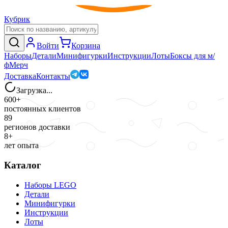
Кубрик
Войти
Корзина
Наборы
Детали
Минифигурки
Инструкции
Лоты
Боксы для м/
ф
Мерч
Доставка
Контакты
Загрузка...
600+
постоянных клиентов
89
регионов доставки
8+
лет опыта
Каталог
Наборы LEGO
Детали
Минифигурки
Инструкции
Лоты