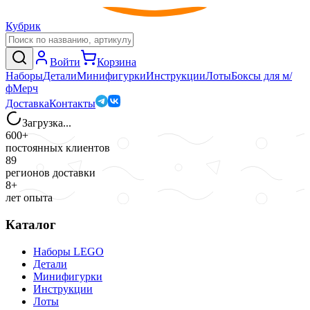
Кубрик
Войти
Корзина
Наборы
Детали
Минифигурки
Инструкции
Лоты
Боксы для м/
ф
Мерч
Доставка
Контакты
Загрузка...
600+
постоянных клиентов
89
регионов доставки
8+
лет опыта
Каталог
Наборы LEGO
Детали
Минифигурки
Инструкции
Лоты