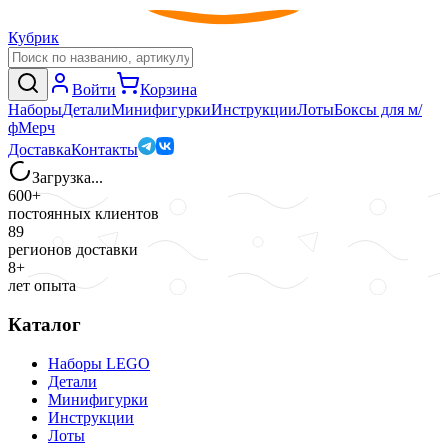
Кубрик
Войти
Корзина
Наборы
Детали
Минифигурки
Инструкции
Лоты
Боксы для м/
ф
Мерч
Доставка
Контакты
Загрузка...
600+
постоянных клиентов
89
регионов доставки
8+
лет опыта
Каталог
Наборы LEGO
Детали
Минифигурки
Инструкции
Лоты