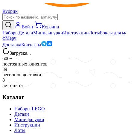
Кубрик
Войти
Корзина
Наборы
Детали
Минифигурки
Инструкции
Лоты
Боксы для м/
ф
Мерч
Доставка
Контакты
Загрузка...
600+
постоянных клиентов
89
регионов доставки
8+
лет опыта
Каталог
Наборы LEGO
Детали
Минифигурки
Инструкции
Лоты