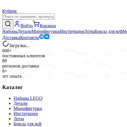
Кубрик
Войти
Корзина
Наборы
Детали
Минифигурки
Инструкции
Лоты
Боксы для м/ф
М
Доставка
Контакты
Загрузка...
600+
постоянных клиентов
89
регионов доставки
8+
лет опыта
Каталог
Наборы LEGO
Детали
Минифигурки
Инструкции
Лоты
Боксы для м/ф