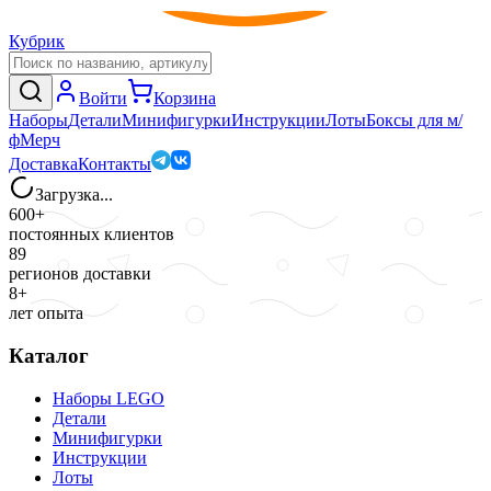
Кубрик
Войти
Корзина
Наборы
Детали
Минифигурки
Инструкции
Лоты
Боксы для м/
ф
Мерч
Доставка
Контакты
Загрузка...
600+
постоянных клиентов
89
регионов доставки
8+
лет опыта
Каталог
Наборы LEGO
Детали
Минифигурки
Инструкции
Лоты