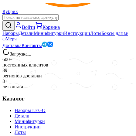
Кубрик
Войти
Корзина
Наборы
Детали
Минифигурки
Инструкции
Лоты
Боксы для м/
ф
Мерч
Доставка
Контакты
Загрузка...
600+
постоянных клиентов
89
регионов доставки
8+
лет опыта
Каталог
Наборы LEGO
Детали
Минифигурки
Инструкции
Лоты