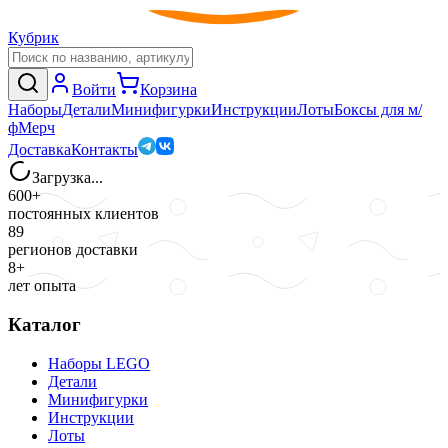
Кубрик
Войти
Корзина
Наборы
Детали
Минифигурки
Инструкции
Лоты
Боксы для м/
ф
Мерч
Доставка
Контакты
Загрузка...
600+
постоянных клиентов
89
регионов доставки
8+
лет опыта
Каталог
Наборы LEGO
Детали
Минифигурки
Инструкции
Лоты