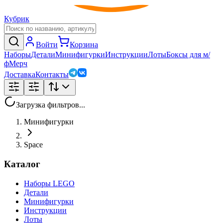
Кубрик
Войти
Корзина
Наборы
Детали
Минифигурки
Инструкции
Лоты
Боксы для м/
ф
Мерч
Доставка
Контакты
Загрузка фильтров...
Минифигурки
Space
Каталог
Наборы LEGO
Детали
Минифигурки
Инструкции
Лоты