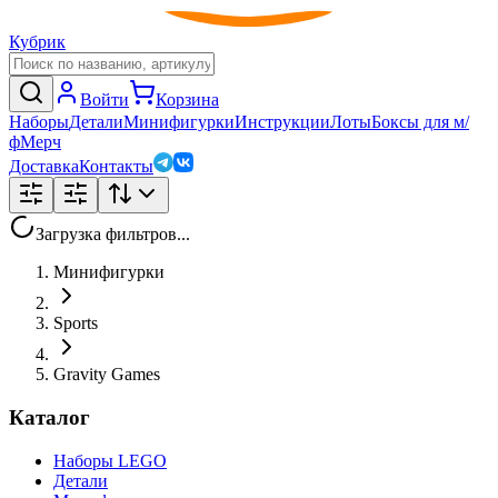
Кубрик
Войти
Корзина
Наборы
Детали
Минифигурки
Инструкции
Лоты
Боксы для м/
ф
Мерч
Доставка
Контакты
Загрузка фильтров...
Минифигурки
Sports
Gravity Games
Каталог
Наборы LEGO
Детали