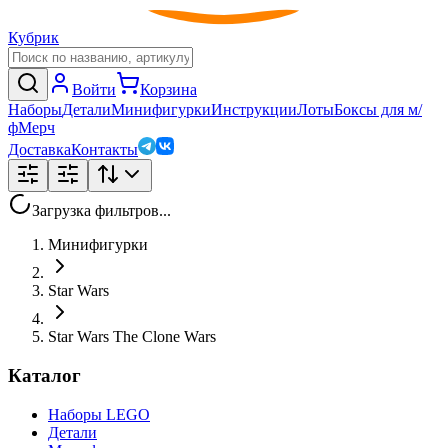
Кубрик
Войти
Корзина
Наборы
Детали
Минифигурки
Инструкции
Лоты
Боксы для м/
ф
Мерч
Доставка
Контакты
Загрузка фильтров...
Минифигурки
Star Wars
Star Wars The Clone Wars
Каталог
Наборы LEGO
Детали