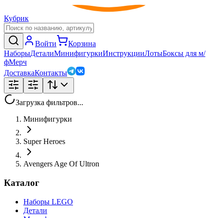
Кубрик
Войти
Корзина
Наборы
Детали
Минифигурки
Инструкции
Лоты
Боксы для м/
ф
Мерч
Доставка
Контакты
Загрузка фильтров...
Минифигурки
Super Heroes
Avengers Age Of Ultron
Каталог
Наборы LEGO
Детали