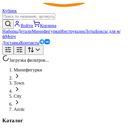
Кубрик
Войти
Корзина
Наборы
Детали
Минифигурки
Инструкции
Лоты
Боксы для м/
ф
Мерч
Доставка
Контакты
Загрузка фильтров...
Минифигурки
Town
City
Arctic
Каталог