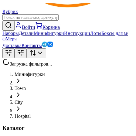
Кубрик
Войти
Корзина
Наборы
Детали
Минифигурки
Инструкции
Лоты
Боксы для м/
ф
Мерч
Доставка
Контакты
Загрузка фильтров...
Минифигурки
Town
City
Hospital
Каталог