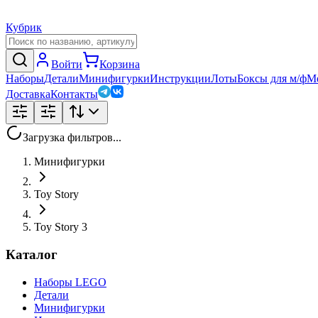
Кубрик
Войти
Корзина
Наборы
Детали
Минифигурки
Инструкции
Лоты
Боксы для м/ф
М
Доставка
Контакты
Загрузка фильтров...
Минифигурки
Toy Story
Toy Story 3
Каталог
Наборы LEGO
Детали
Минифигурки