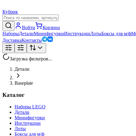
Кубрик
Войти
Корзина
Наборы
Детали
Минифигурки
Инструкции
Лоты
Боксы для м/ф
М
Доставка
Контакты
Загрузка фильтров...
Детали
Baseplate
Каталог
Наборы LEGO
Детали
Минифигурки
Инструкции
Лоты
Боксы для м/ф