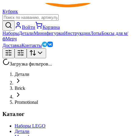
Кубрик
Войти
Корзина
Наборы
Детали
Минифигурки
Инструкции
Лоты
Боксы для м/
ф
Мерч
Доставка
Контакты
Загрузка фильтров...
Детали
Brick
Promotional
Каталог
Наборы LEGO
Детали