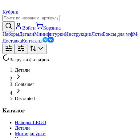
Кубрик
Войти
Корзина
Наборы
Детали
Минифигурки
Инструкции
Лоты
Боксы для м/ф
М
Доставка
Контакты
Загрузка фильтров...
Детали
Container
Decorated
Каталог
Наборы LEGO
Детали
Минифигурки