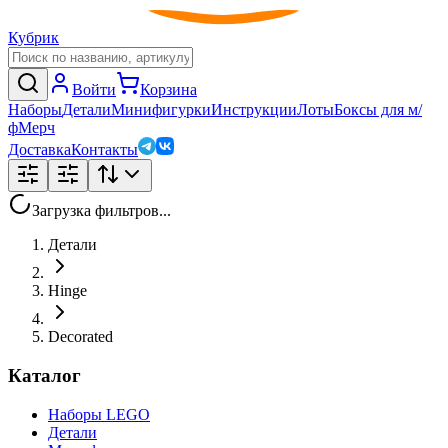
Кубрик
Войти
Корзина
Наборы
Детали
Минифигурки
Инструкции
Лоты
Боксы для м/
ф
Мерч
Доставка
Контакты
Загрузка фильтров...
Детали
Hinge
Decorated
Каталог
Наборы LEGO
Детали