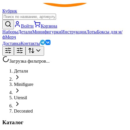
Кубрик
Войти
Корзина
Наборы
Детали
Минифигурки
Инструкции
Лоты
Боксы для м/
ф
Мерч
Доставка
Контакты
Загрузка фильтров...
Детали
Minifigure
Utensil
Decorated
Каталог