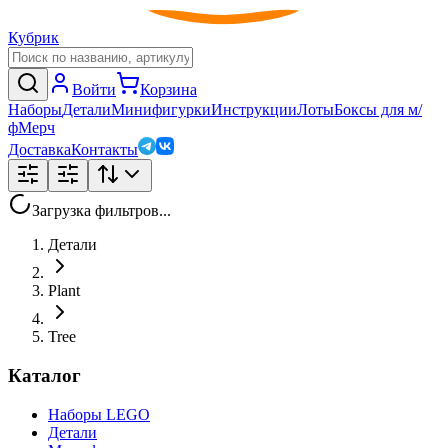
Кубрик
Войти
Корзина
Наборы
Детали
Минифигурки
Инструкции
Лоты
Боксы для м/
ф
Мерч
Доставка
Контакты
Загрузка фильтров...
Детали
Plant
Tree
Каталог
Наборы LEGO
Детали