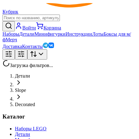
Кубрик
Войти
Корзина
Наборы
Детали
Минифигурки
Инструкции
Лоты
Боксы для м/
ф
Мерч
Доставка
Контакты
Загрузка фильтров...
Детали
Slope
Decorated
Каталог
Наборы LEGO
Детали