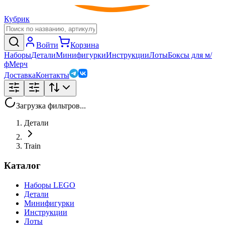
Кубрик
Войти
Корзина
Наборы
Детали
Минифигурки
Инструкции
Лоты
Боксы для м/
ф
Мерч
Доставка
Контакты
Загрузка фильтров...
Детали
Train
Каталог
Наборы LEGO
Детали
Минифигурки
Инструкции
Лоты