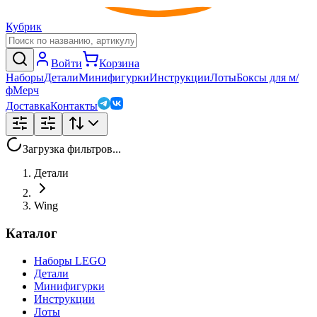
Кубрик
Войти
Корзина
Наборы
Детали
Минифигурки
Инструкции
Лоты
Боксы для м/
ф
Мерч
Доставка
Контакты
Загрузка фильтров...
Детали
Wing
Каталог
Наборы LEGO
Детали
Минифигурки
Инструкции
Лоты