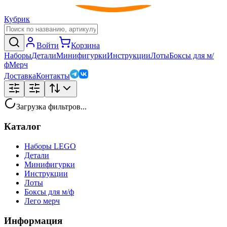
Кубрик
Войти
Корзина
Наборы
Детали
Минифигурки
Инструкции
Лоты
Боксы для м/
ф
Мерч
Доставка
Контакты
Загрузка фильтров...
Каталог
Наборы LEGO
Детали
Минифигурки
Инструкции
Лоты
Боксы для м/ф
Лего мерч
Информация